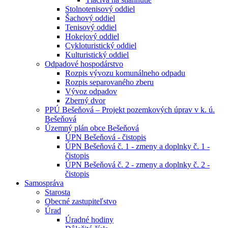
Stolnotenisový oddiel
Šachový oddiel
Tenisový oddiel
Hokejový oddiel
Cykloturistický oddiel
Kulturistický oddiel
Odpadové hospodárstvo
Rozpis vývozu komunálneho odpadu
Rozpis separovaného zberu
Vývoz odpadov
Zberný dvor
PPÚ Bešeňová – Projekt pozemkových úprav v k. ú.
Bešeňová
Územný plán obce Bešeňová
ÚPN Bešeňová - čistopis
ÚPN Bešeňová č. 1 - zmeny a doplnky č. 1 -
čistopis
ÚPN Bešeňová č. 2 - zmeny a doplnky č. 2 -
čistopis
Samospráva
Starosta
Obecné zastupiteľstvo
Úrad
Úradné hodiny