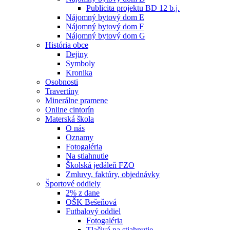
Publicita projektu BD 12 b.j.
Nájomný bytový dom E
Nájomný bytový dom F
Nájomný bytový dom G
História obce
Dejiny
Symboly
Kronika
Osobnosti
Travertíny
Minerálne pramene
Online cintorín
Materská škola
O nás
Oznamy
Fotogaléria
Na stiahnutie
Školská jedáleň FZO
Zmluvy, faktúry, objednávky
Športové oddiely
2% z dane
OŠK Bešeňová
Futbalový oddiel
Fotogaléria
Tlačivá na stiahnutie