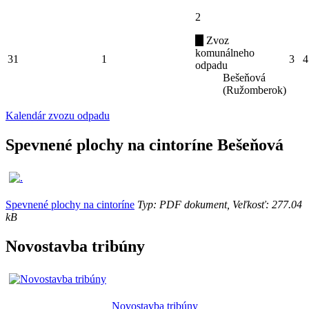
2
Zvoz
komunálneho
31
1
3
4
odpadu
Bešeňová
(Ružomberok)
Kalendár zvozu odpadu
Spevnené plochy na cintoríne Bešeňová
Spevnené plochy na cintoríne
Typ: PDF dokument, Veľkosť: 277.04
kB
Novostavba tribúny
Novostavba tribúny