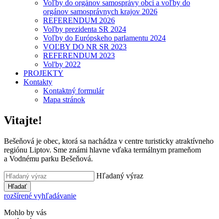
Voľby do orgánov samosprávy obcí a voľby do
orgánov samosprávnych krajov 2026
REFERENDUM 2026
Voľby prezidenta SR 2024
Voľby do Európskeho parlamentu 2024
VOĽBY DO NR SR 2023
REFERENDUM 2023
Vol'by 2022
PROJEKTY
Kontakty
Kontaktný formulár
Mapa stránok
Vitajte!
Bešeňová je obec, ktorá sa nachádza v centre turisticky atraktívneho
regiónu Liptov. Sme známi hlavne vďaka termálnym prameňom
a Vodnému parku Bešeňová.
Hľadaný výraz
Hľadať
rozšírené vyhľadávanie
Mohlo by vás