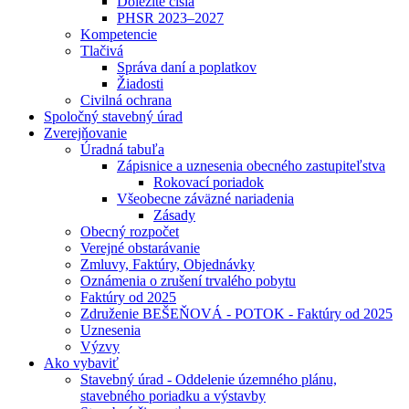
Dôležité čísla
PHSR 2023–2027
Kompetencie
Tlačivá
Správa daní a poplatkov
Žiadosti
Civilná ochrana
Spoločný stavebný úrad
Zverejňovanie
Úradná tabuľa
Zápisnice a uznesenia obecného zastupiteľstva
Rokovací poriadok
Všeobecne záväzné nariadenia
Zásady
Obecný rozpočet
Verejné obstarávanie
Zmluvy, Faktúry, Objednávky
Oznámenia o zrušení trvalého pobytu
Faktúry od 2025
Združenie BEŠEŇOVÁ - POTOK - Faktúry od 2025
Uznesenia
Výzvy
Ako vybaviť
Stavebný úrad - Oddelenie územného plánu,
stavebného poriadku a výstavby