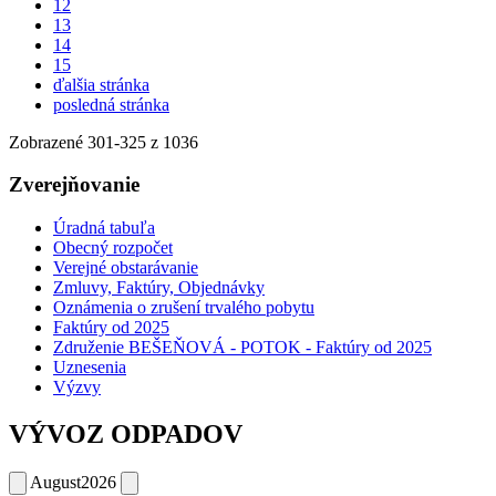
12
13
14
15
ďalšia stránka
posledná stránka
Zobrazené
301
-
325
z 1036
Zverejňovanie
Úradná tabuľa
Obecný rozpočet
Verejné obstarávanie
Zmluvy, Faktúry, Objednávky
Oznámenia o zrušení trvalého pobytu
Faktúry od 2025
Združenie BEŠEŇOVÁ - POTOK - Faktúry od 2025
Uznesenia
Výzvy
VÝVOZ ODPADOV
August
2026