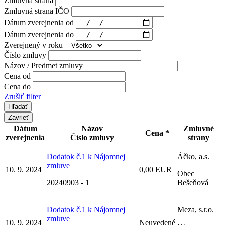
Zmluvná strana
Zmluvná strana IČO
Dátum zverejnenia od
Dátum zverejnenia do
Zverejnený v roku
Číslo zmluvy
Názov / Predmet zmluvy
Cena od
Cena do
Zrušiť filter
Zavrieť
Dátum
Názov
Zmluvné
Cena *
zverejnenia
Číslo zmluvy
strany
Dodatok č.1 k Nájomnej
Áčko, a.s.
zmluve
10. 9. 2024
0,00 EUR
Obec
20240903 - 1
Bešeňová
Dodatok č.1 k Nájomnej
Meza, s.r.o.
zmluve
10. 9. 2024
Neuvedené