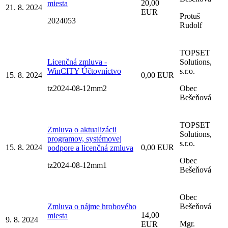
20,00
miesta
21. 8. 2024
EUR
Protuš
2024053
Rudolf
TOPSET
Licenčná zmluva -
Solutions,
WinCITY Účtovníctvo
s.r.o.
15. 8. 2024
0,00 EUR
tz2024-08-12mm2
Obec
Bešeňová
TOPSET
Zmluva o aktualizácii
Solutions,
programov, systémovej
s.r.o.
15. 8. 2024
0,00 EUR
podpore a licenčná zmluva
Obec
tz2024-08-12mm1
Bešeňová
Obec
Zmluva o nájme hrobového
Bešeňová
14,00
miesta
9. 8. 2024
Mgr.
EUR