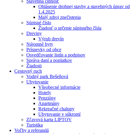
Stavebná činnosť
Ohlásenie drobnej stavby a stavebných úprav od
1.4.2025
Malý zdroj znečistenia
Súpisné číslo
Žiadosť o určenie súpisného čísla
Dreviny
Výrub drevín
Nájomné byty
Príspevky od obce
Osvedčovanie listín a podpisov
Správa daní a poplatkov
Žiadosti
Cestovný ruch
Vodný park Bešeňová
Ubytovanie
Všeobecné informácie
Hotely
Penzióny
Apartmány
Rekreačné chalupy
Ubytovanie v súkromí
Zľavová karta LIPTOV
Turistika
Voľby a referandá