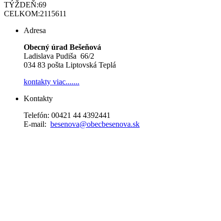
TÝŽDEŇ:
69
CELKOM:
2115611
Adresa
Obecný úrad Bešeňová
Ladislava Pudiša 66/2
034 83 pošta Liptovská Teplá
kontakty
viac.......
Kontakty
Telefón: 00421 44 4392441
E-mail:
besenova@obecbesenova.sk