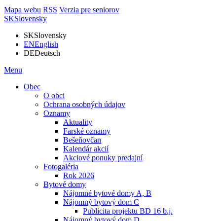
Mapa webu
RSS
Verzia pre seniorov
SK
Slovensky
SK
Slovensky
EN
English
DE
Deutsch
Menu
Obec
O obci
Ochrana osobných údajov
Oznamy
Aktuality
Farské oznamy
Bešeňovčan
Kalendár akcií
Akciové ponuky predajní
Fotogaléria
Rok 2026
Bytové domy
Nájomné bytové domy A, B
Nájomný bytový dom C
Publicita projektu BD 16 b.j.
Nájomný bytový dom D