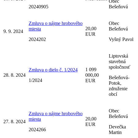
Obec
20240905
Bešeňová
Zmluva o nájme hrobového
Obec
20,00
miesta
Bešeňová
9. 9. 2024
EUR
2024202
Vyšný Pavol
Liptovská
stavebná
spoločnosť
1 099
Zmluva o dielo č. 1/2024
28. 8. 2024
000,00
Bešeňová-
1/2024
EUR
Potok,
združenie
obcí
Obec
Zmluva o nájme hrobového
Bešeňová
20,00
miesta
27. 8. 2024
EUR
Devečka
2024266
Martin