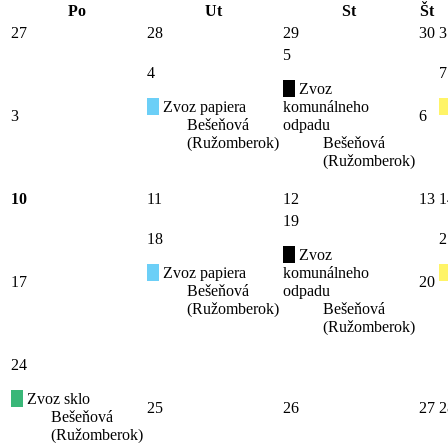
Po
Ut
St
Št
27
28
29
30
3
5
4
7
Zvoz
Zvoz papiera
komunálneho
3
6
Bešeňová
odpadu
(Ružomberok)
Bešeňová
(Ružomberok)
10
11
12
13
1
19
18
2
Zvoz
Zvoz papiera
komunálneho
17
20
Bešeňová
odpadu
(Ružomberok)
Bešeňová
(Ružomberok)
24
Zvoz sklo
25
26
27
2
Bešeňová
(Ružomberok)