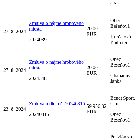
CSc.
Obec
Zmluva o nájme hrobového
Bešeňová
20,00
miesta
27. 8. 2024
EUR
Hurčalová
2024089
Ľudmila
Obec
Zmluva o nájme hrobového
Bešeňová
20,00
miesta
27. 8. 2024
EUR
Chabanová
2024348
Janka
Benet Sport,
Zmluva o dielo č. 20240815
s.r.o.
59 956,32
23. 8. 2024
EUR
20240815
Obec
Bešeňová
Penzión za