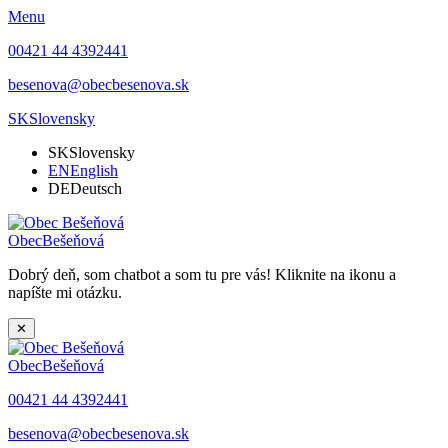
Menu
00421 44 4392441
besenova@obecbesenova.sk
SK
Slovensky
SK
Slovensky
EN
English
DE
Deutsch
Obec
Bešeňová
Dobrý deň, som chatbot a som tu pre vás! Kliknite na ikonu a
napíšte mi otázku.
✕
Obec
Bešeňová
00421 44 4392441
besenova@obecbesenova.sk