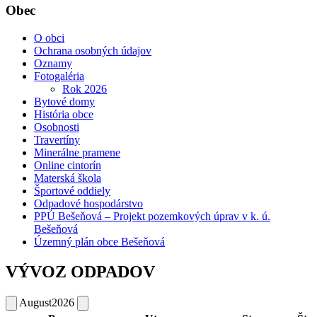
Obec
O obci
Ochrana osobných údajov
Oznamy
Fotogaléria
Rok 2026
Bytové domy
História obce
Osobnosti
Travertíny
Minerálne pramene
Online cintorín
Materská škola
Športové oddiely
Odpadové hospodárstvo
PPÚ Bešeňová – Projekt pozemkových úprav v k. ú.
Bešeňová
Územný plán obce Bešeňová
VÝVOZ ODPADOV
August
2026