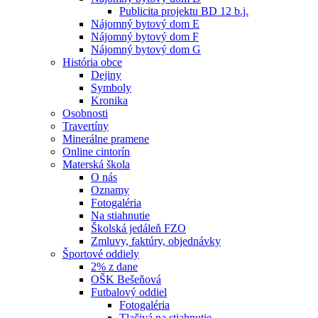
Publicita projektu BD 12 b.j.
Nájomný bytový dom E
Nájomný bytový dom F
Nájomný bytový dom G
História obce
Dejiny
Symboly
Kronika
Osobnosti
Travertíny
Minerálne pramene
Online cintorín
Materská škola
O nás
Oznamy
Fotogaléria
Na stiahnutie
Školská jedáleň FZO
Zmluvy, faktúry, objednávky
Športové oddiely
2% z dane
OŠK Bešeňová
Futbalový oddiel
Fotogaléria
Tlačivá na stiahnutie