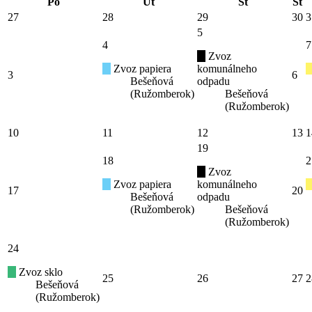
Po
Ut
St
Št
27
28
29
30
3
5
4
7
Zvoz
Zvoz papiera
komunálneho
3
6
Bešeňová
odpadu
(Ružomberok)
Bešeňová
(Ružomberok)
10
11
12
13
1
19
18
2
Zvoz
Zvoz papiera
komunálneho
17
20
Bešeňová
odpadu
(Ružomberok)
Bešeňová
(Ružomberok)
24
Zvoz sklo
25
26
27
2
Bešeňová
(Ružomberok)