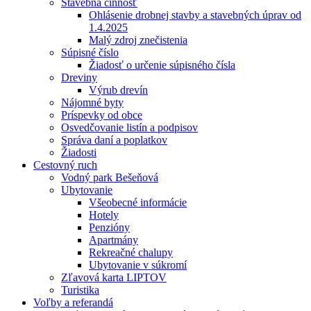
Stavebná činnosť
Ohlásenie drobnej stavby a stavebných úprav od
1.4.2025
Malý zdroj znečistenia
Súpisné číslo
Žiadosť o určenie súpisného čísla
Dreviny
Výrub drevín
Nájomné byty
Príspevky od obce
Osvedčovanie listín a podpisov
Správa daní a poplatkov
Žiadosti
Cestovný ruch
Vodný park Bešeňová
Ubytovanie
Všeobecné informácie
Hotely
Penzióny
Apartmány
Rekreačné chalupy
Ubytovanie v súkromí
Zľavová karta LIPTOV
Turistika
Voľby a referandá