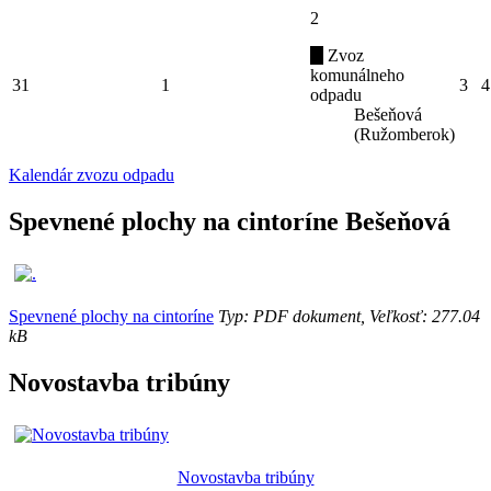
2
Zvoz
komunálneho
31
1
3
4
odpadu
Bešeňová
(Ružomberok)
Kalendár zvozu odpadu
Spevnené plochy na cintoríne Bešeňová
Spevnené plochy na cintoríne
Typ: PDF dokument, Veľkosť: 277.04
kB
Novostavba tribúny
Novostavba tribúny