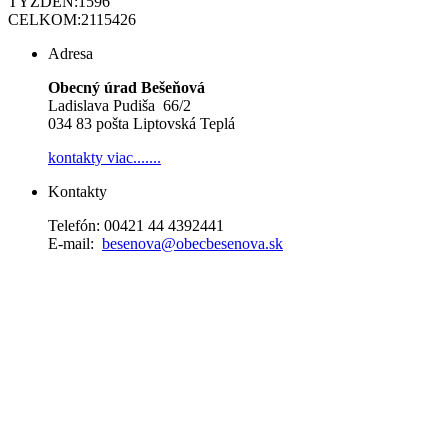
TÝŽDEŇ:
1596
CELKOM:
2115426
Adresa
Obecný úrad Bešeňová
Ladislava Pudiša 66/2
034 83 pošta Liptovská Teplá
kontakty
viac.......
Kontakty
Telefón: 00421 44 4392441
E-mail:
besenova@obecbesenova.sk