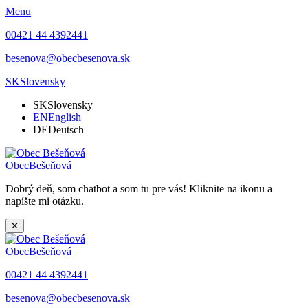
Menu
00421 44 4392441
besenova@obecbesenova.sk
SK
Slovensky
SK
Slovensky
EN
English
DE
Deutsch
Obec
Bešeňová
Dobrý deň, som chatbot a som tu pre vás! Kliknite na ikonu a
napíšte mi otázku.
✕
Obec
Bešeňová
00421 44 4392441
besenova@obecbesenova.sk