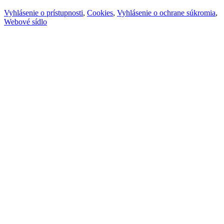
Vyhlásenie o prístupnosti
,
Cookies
,
Vyhlásenie o ochrane súkromia
,
Webové sídlo