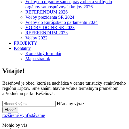
Voľby do orgánov samosprávy obcí a voľby do
orgánov samosprávnych krajov 2026
REFERENDUM 2026
Voľby prezidenta SR 2024
Voľby do Európskeho parlamentu 2024
VOĽBY DO NR SR 2023
REFERENDUM 2023
Vol'by 2022
PROJEKTY
Kontakty
Kontaktný formulár
Mapa stránok
Vitajte!
Bešeňová je obec, ktorá sa nachádza v centre turisticky atraktívneho
regiónu Liptov. Sme známi hlavne vďaka termálnym prameňom
a Vodnému parku Bešeňová.
Hľadaný výraz
Hľadať
rozšírené vyhľadávanie
Mohlo by vás