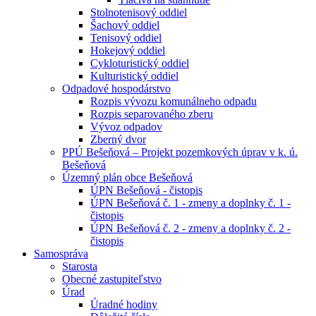
Stolnotenisový oddiel
Šachový oddiel
Tenisový oddiel
Hokejový oddiel
Cykloturistický oddiel
Kulturistický oddiel
Odpadové hospodárstvo
Rozpis vývozu komunálneho odpadu
Rozpis separovaného zberu
Vývoz odpadov
Zberný dvor
PPÚ Bešeňová – Projekt pozemkových úprav v k. ú.
Bešeňová
Územný plán obce Bešeňová
ÚPN Bešeňová - čistopis
ÚPN Bešeňová č. 1 - zmeny a doplnky č. 1 -
čistopis
ÚPN Bešeňová č. 2 - zmeny a doplnky č. 2 -
čistopis
Samospráva
Starosta
Obecné zastupiteľstvo
Úrad
Úradné hodiny