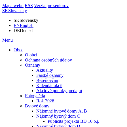
Mapa webu
RSS
Verzia pre seniorov
SK
Slovensky
SK
Slovensky
EN
English
DE
Deutsch
Menu
Obec
O obci
Ochrana osobných údajov
Oznamy
Aktuality
Farské oznamy
Bešeňovčan
Kalendár akcií
Akciové ponuky predajní
Fotogaléria
Rok 2026
Bytové domy
Nájomné bytové domy A, B
Nájomný bytový dom C
Publicita projektu BD 16 b.j.
Nájomný bytový dom D