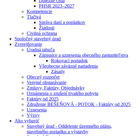
Dôležité čísla
PHSR 2023–2027
Kompetencie
Tlačivá
Správa daní a poplatkov
Žiadosti
Civilná ochrana
Spoločný stavebný úrad
Zverejňovanie
Úradná tabuľa
Zápisnice a uznesenia obecného zastupiteľstva
Rokovací poriadok
Všeobecne záväzné nariadenia
Zásady
Obecný rozpočet
Verejné obstarávanie
Zmluvy, Faktúry, Objednávky
Oznámenia o zrušení trvalého pobytu
Faktúry od 2025
Združenie BEŠEŇOVÁ - POTOK - Faktúry od 2025
Uznesenia
Výzvy
Ako vybaviť
Stavebný úrad - Oddelenie územného plánu,
stavebného poriadku a výstavby