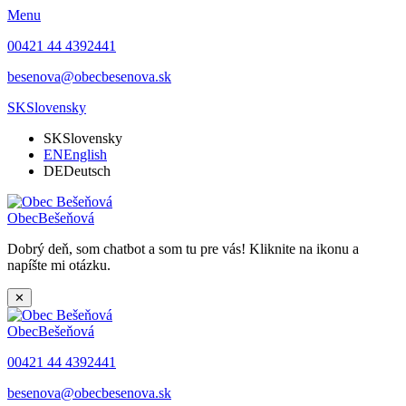
Menu
00421 44 4392441
besenova@obecbesenova.sk
SK
Slovensky
SK
Slovensky
EN
English
DE
Deutsch
Obec
Bešeňová
Dobrý deň, som chatbot a som tu pre vás! Kliknite na ikonu a
napíšte mi otázku.
✕
Obec
Bešeňová
00421 44 4392441
besenova@obecbesenova.sk