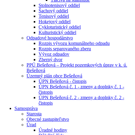
Stolnotenisový oddiel
Šachový oddiel
Tenisový oddiel
Hokejový oddiel
Cykloturistický oddiel
Kulturistický oddiel
Odpadové hospodárstvo
Rozpis vývozu komunálneho odpadu
Rozpis separovaného zberu
Vývoz odpadov
Zberný dvor
PPÚ Bešeňová – Projekt pozemkových úprav v k. ú.
Bešeňová
Územný plán obce Bešeňová
ÚPN Bešeňová - čistopis
ÚPN Bešeňová č. 1 - zmeny a doplnky č. 1 -
čistopis
ÚPN Bešeňová č. 2 - zmeny a doplnky č. 2 -
čistopis
Samospráva
Starosta
Obecné zastupiteľstvo
Úrad
Úradné hodiny