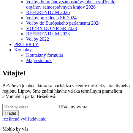
Voľby do orgánov samosprávy obcí a voľby do
orgánov samosprávnych krajov 2026
REFERENDUM 2026
Voľby prezidenta SR 2024
Voľby do Európskeho parlamentu 2024
VOĽBY DO NR SR 2023
REFERENDUM 2023
Vol'by 2022
PROJEKTY
Kontakty
Kontaktný formulár
Mapa stránok
Vitajte!
Bešeňová je obec, ktorá sa nachádza v centre turisticky atraktívneho
regiónu Liptov. Sme známi hlavne vďaka termálnym prameňom
a Vodnému parku Bešeňová.
Hľadaný výraz
Hľadať
rozšírené vyhľadávanie
Mohlo by vás