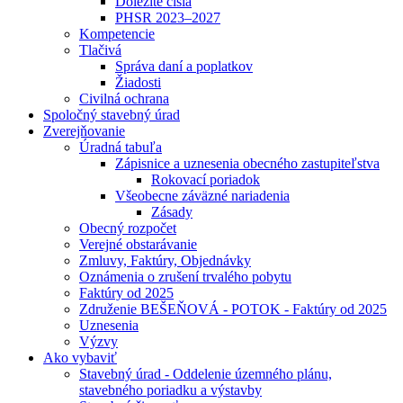
Dôležité čísla
PHSR 2023–2027
Kompetencie
Tlačivá
Správa daní a poplatkov
Žiadosti
Civilná ochrana
Spoločný stavebný úrad
Zverejňovanie
Úradná tabuľa
Zápisnice a uznesenia obecného zastupiteľstva
Rokovací poriadok
Všeobecne záväzné nariadenia
Zásady
Obecný rozpočet
Verejné obstarávanie
Zmluvy, Faktúry, Objednávky
Oznámenia o zrušení trvalého pobytu
Faktúry od 2025
Združenie BEŠEŇOVÁ - POTOK - Faktúry od 2025
Uznesenia
Výzvy
Ako vybaviť
Stavebný úrad - Oddelenie územného plánu,
stavebného poriadku a výstavby