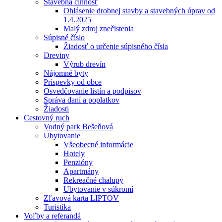
Stavebná činnosť
Ohlásenie drobnej stavby a stavebných úprav od
1.4.2025
Malý zdroj znečistenia
Súpisné číslo
Žiadosť o určenie súpisného čísla
Dreviny
Výrub drevín
Nájomné byty
Príspevky od obce
Osvedčovanie listín a podpisov
Správa daní a poplatkov
Žiadosti
Cestovný ruch
Vodný park Bešeňová
Ubytovanie
Všeobecné informácie
Hotely
Penzióny
Apartmány
Rekreačné chalupy
Ubytovanie v súkromí
Zľavová karta LIPTOV
Turistika
Voľby a referandá