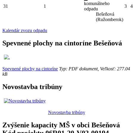
komunálneho
31
1
3
4
odpadu
Bešeňová
(Ružomberok)
Kalendár zvozu odpadu
Spevnené plochy na cintoríne Bešeňová
Spevnené plochy na cintoríne
Typ: PDF dokument, Veľkosť: 277.04
kB
Novostavba tribúny
Novostavba tribúny
Zvýšenie kapacity MŠ v obci Bešeňová
Kód projektu 06R01-20-V02-00194