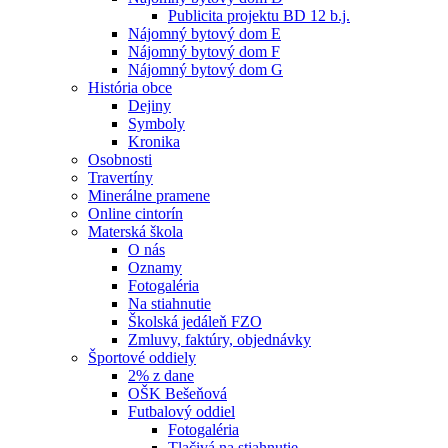
Publicita projektu BD 12 b.j.
Nájomný bytový dom E
Nájomný bytový dom F
Nájomný bytový dom G
História obce
Dejiny
Symboly
Kronika
Osobnosti
Travertíny
Minerálne pramene
Online cintorín
Materská škola
O nás
Oznamy
Fotogaléria
Na stiahnutie
Školská jedáleň FZO
Zmluvy, faktúry, objednávky
Športové oddiely
2% z dane
OŠK Bešeňová
Futbalový oddiel
Fotogaléria
Tlačivá na stiahnutie