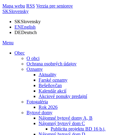
Mapa webu
RSS
Verzia pre seniorov
SK
Slovensky
SK
Slovensky
EN
English
DE
Deutsch
Menu
Obec
O obci
Ochrana osobných údajov
Oznamy
Aktuality
Farské oznamy
Bešeňovčan
Kalendár akcií
Akciové ponuky predajní
Fotogaléria
Rok 2026
Bytové domy
Nájomné bytové domy A, B
Nájomný bytový dom C
Publicita projektu BD 16 b.j.
Nájomný bytový dom D