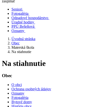
zaujímať
Seniori
Fotogaléria
Odpadové hospodárstvo
Úradné hodiny
PPÚ Bešeňová
Oznamy
Úvodná stránka
Obec
Materská škola
Na stiahnutie
Na stiahnutie
Obec
O obci
Ochrana osobných údajov
Oznamy
Fotogaléria
Bytové domy
História obce