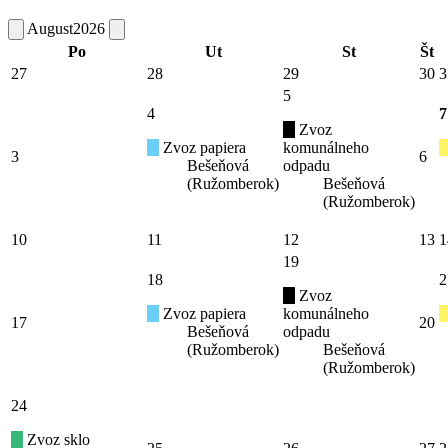
August
2026
Po
Ut
St
Št
27
28
29
30
3
5
4
7
Zvoz
Zvoz papiera
komunálneho
3
6
Bešeňová
odpadu
(Ružomberok)
Bešeňová
(Ružomberok)
10
11
12
13
1
19
18
2
Zvoz
Zvoz papiera
komunálneho
17
20
Bešeňová
odpadu
(Ružomberok)
Bešeňová
(Ružomberok)
24
Zvoz sklo