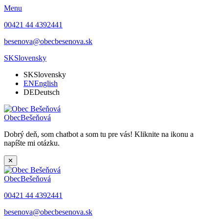
Menu
00421 44 4392441
besenova@obecbesenova.sk
SK
Slovensky
SK
Slovensky
EN
English
DE
Deutsch
Obec
Bešeňová
Dobrý deň, som chatbot a som tu pre vás! Kliknite na ikonu a
napíšte mi otázku.
✕
Obec
Bešeňová
00421 44 4392441
besenova@obecbesenova.sk