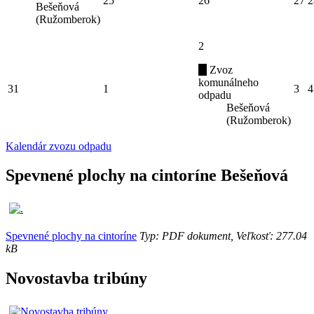
25
26
27
2
Bešeňová
(Ružomberok)
2
Zvoz
komunálneho
31
1
3
4
odpadu
Bešeňová
(Ružomberok)
Kalendár zvozu odpadu
Spevnené plochy na cintoríne Bešeňová
Spevnené plochy na cintoríne
Typ: PDF dokument, Veľkosť: 277.04
kB
Novostavba tribúny