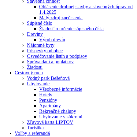
Stavebná činnosť
Ohlásenie drobnej stavby a stavebných úprav od
1.4.2025
Malý zdroj znečistenia
Súpisné číslo
Žiadosť o určenie súpisného čísla
Dreviny
Výrub drevín
Nájomné byty
Príspevky od obce
Osvedčovanie listín a podpisov
Správa daní a poplatkov
Žiadosti
Cestovný ruch
Vodný park Bešeňová
Ubytovanie
Všeobecné informácie
Hotely
Penzióny
Apartmány
Rekreačné chalupy
Ubytovanie v súkromí
Zľavová karta LIPTOV
Turistika
Voľby a referandá