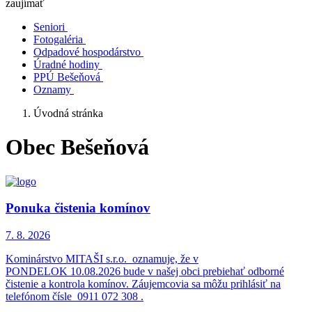
zaujímať
Seniori
Fotogaléria
Odpadové hospodárstvo
Úradné hodiny
PPÚ Bešeňová
Oznamy
Úvodná stránka
Obec Bešeňová
Ponuka čistenia komínov
7. 8.
2026
Kominárstvo MITAŠI s.r.o. oznamuje, že v
PONDELOK 10.08.2026 bude v našej obci prebiehať odborné
čistenie a kontrola komínov. Záujemcovia sa môžu prihlásiť na
telefónom čísle 0911 072 308 .