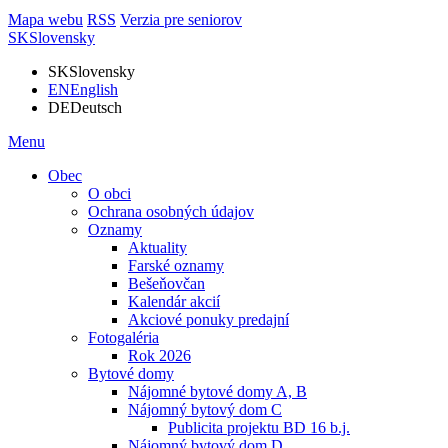
Mapa webu
RSS
Verzia pre seniorov
SK
Slovensky
SK
Slovensky
EN
English
DE
Deutsch
Menu
Obec
O obci
Ochrana osobných údajov
Oznamy
Aktuality
Farské oznamy
Bešeňovčan
Kalendár akcií
Akciové ponuky predajní
Fotogaléria
Rok 2026
Bytové domy
Nájomné bytové domy A, B
Nájomný bytový dom C
Publicita projektu BD 16 b.j.
Nájomný bytový dom D