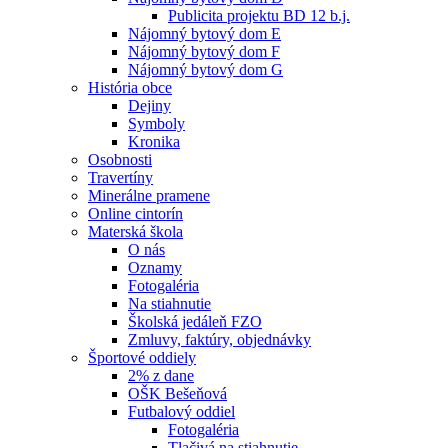
Publicita projektu BD 12 b.j.
Nájomný bytový dom E
Nájomný bytový dom F
Nájomný bytový dom G
História obce
Dejiny
Symboly
Kronika
Osobnosti
Travertíny
Minerálne pramene
Online cintorín
Materská škola
O nás
Oznamy
Fotogaléria
Na stiahnutie
Školská jedáleň FZO
Zmluvy, faktúry, objednávky
Športové oddiely
2% z dane
OŠK Bešeňová
Futbalový oddiel
Fotogaléria
Tlačivá na stiahnutie