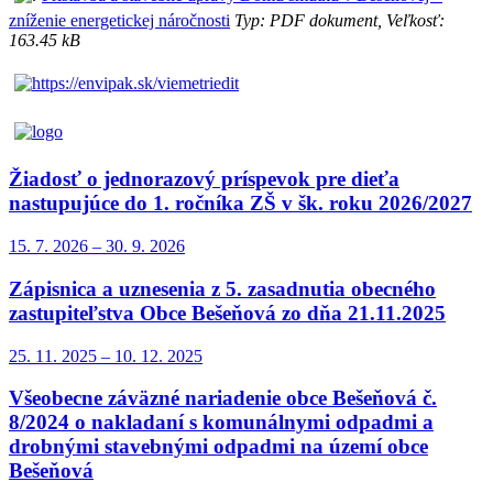
zníženie energetickej náročnosti
Typ: PDF dokument, Veľkosť:
163.45 kB
Žiadosť o jednorazový príspevok pre dieťa
nastupujúce do 1. ročníka ZŠ v šk. roku 2026/2027
15. 7.
2026
–
30. 9.
2026
Zápisnica a uznesenia z 5. zasadnutia obecného
zastupiteľstva Obce Bešeňová zo dňa 21.11.2025
25. 11.
2025
–
10. 12.
2025
Všeobecne záväzné nariadenie obce Bešeňová č.
8/2024 o nakladaní s komunálnymi odpadmi a
drobnými stavebnými odpadmi na území obce
Bešeňová