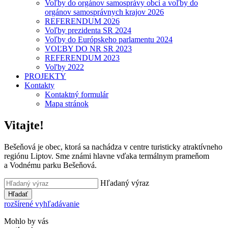
Voľby do orgánov samosprávy obcí a voľby do
orgánov samosprávnych krajov 2026
REFERENDUM 2026
Voľby prezidenta SR 2024
Voľby do Európskeho parlamentu 2024
VOĽBY DO NR SR 2023
REFERENDUM 2023
Vol'by 2022
PROJEKTY
Kontakty
Kontaktný formulár
Mapa stránok
Vitajte!
Bešeňová je obec, ktorá sa nachádza v centre turisticky atraktívneho
regiónu Liptov. Sme známi hlavne vďaka termálnym prameňom
a Vodnému parku Bešeňová.
Hľadaný výraz
Hľadať
rozšírené vyhľadávanie
Mohlo by vás