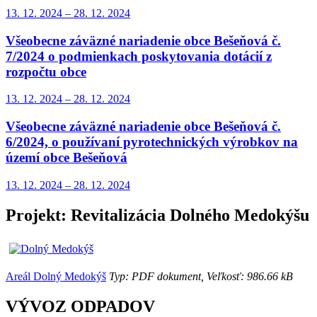
13. 12.
2024
–
28. 12.
2024
Všeobecne záväzné nariadenie obce Bešeňová č.
7/2024 o podmienkach poskytovania dotácií z
rozpočtu obce
13. 12.
2024
–
28. 12.
2024
Všeobecne záväzné nariadenie obce Bešeňová č.
6/2024, o používaní pyrotechnických výrobkov na
území obce Bešeňová
13. 12.
2024
–
28. 12.
2024
Projekt: Revitalizácia Dolného Medokýšu
Areál Dolný Medokýš
Typ: PDF dokument, Veľkosť: 986.66 kB
VÝVOZ ODPADOV