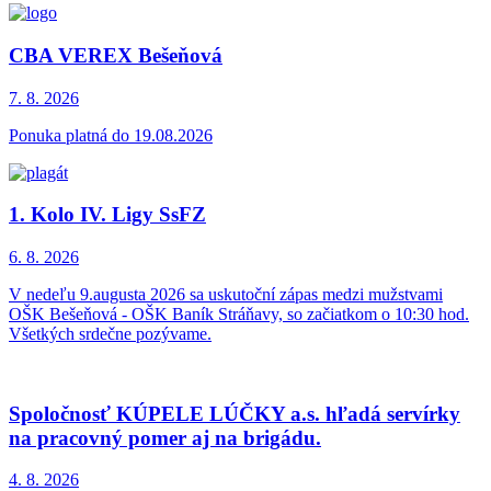
CBA VEREX Bešeňová
7. 8.
2026
Ponuka platná do 19.08.2026
1. Kolo IV. Ligy SsFZ
6. 8.
2026
V nedeľu 9.augusta 2026 sa uskutoční zápas medzi mužstvami
OŠK Bešeňová - OŠK Baník Stráňavy, so začiatkom o 10:30 hod.
Všetkých srdečne pozývame.
Spoločnosť KÚPELE LÚČKY a.s. hľadá servírky
na pracovný pomer aj na brigádu.
4. 8.
2026