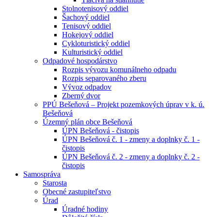
Stolnotenisový oddiel
Šachový oddiel
Tenisový oddiel
Hokejový oddiel
Cykloturistický oddiel
Kulturistický oddiel
Odpadové hospodárstvo
Rozpis vývozu komunálneho odpadu
Rozpis separovaného zberu
Vývoz odpadov
Zberný dvor
PPÚ Bešeňová – Projekt pozemkových úprav v k. ú.
Bešeňová
Územný plán obce Bešeňová
ÚPN Bešeňová - čistopis
ÚPN Bešeňová č. 1 - zmeny a doplnky č. 1 -
čistopis
ÚPN Bešeňová č. 2 - zmeny a doplnky č. 2 -
čistopis
Samospráva
Starosta
Obecné zastupiteľstvo
Úrad
Úradné hodiny