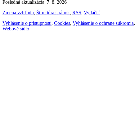
Posledná aktualizácia: 7. 8. 2026
Zmena vzhľadu
,
Štruktúra stránok
,
RSS
,
Vytlačiť
Vyhlásenie o prístupnosti
,
Cookies
,
Vyhlásenie o ochrane súkromia
,
Webové sídlo