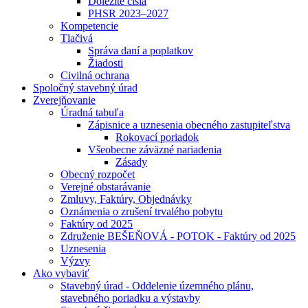
Dôležité čísla
PHSR 2023–2027
Kompetencie
Tlačivá
Správa daní a poplatkov
Žiadosti
Civilná ochrana
Spoločný stavebný úrad
Zverejňovanie
Úradná tabuľa
Zápisnice a uznesenia obecného zastupiteľstva
Rokovací poriadok
Všeobecne záväzné nariadenia
Zásady
Obecný rozpočet
Verejné obstarávanie
Zmluvy, Faktúry, Objednávky
Oznámenia o zrušení trvalého pobytu
Faktúry od 2025
Združenie BEŠEŇOVÁ - POTOK - Faktúry od 2025
Uznesenia
Výzvy
Ako vybaviť
Stavebný úrad - Oddelenie územného plánu,
stavebného poriadku a výstavby