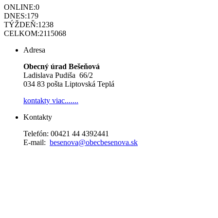
ONLINE:
0
DNES:
179
TÝŽDEŇ:
1238
CELKOM:
2115068
Adresa
Obecný úrad Bešeňová
Ladislava Pudiša 66/2
034 83 pošta Liptovská Teplá
kontakty
viac.......
Kontakty
Telefón: 00421 44 4392441
E-mail:
besenova@obecbesenova.sk