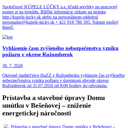
Spoločnosť KÚPELE LÚČKY a.s. hľadá servírky na pracovný
pomer aj na brigádu. Bližšie informácie získate na stránke
http://kupele-lucky.sk alebo na personálnom oddelení
personalne@kupele-lucky.sk + 421 918 786 395. Nástup možný
ihneď.
Vyhlásenie času zvýšeného nebezpečenstva vzniku
požiaru v okrese Ružomberok
30. 7.
2026
Okresné riaditeľstvo HaZZ v Ružomberku vyhlasuje čas zvýšeného
nebezpečenstva vzniku požiaru v územnom obvode okresu
Ružomberok od 31.07.2026 od 8:00 hodiny do odvolania.
Prístavba a stavebné úpravy Domu
smútku v Bešeňovej – zníženie
energetickej náročnosti
Prístavba a stavebné úpravy Domu smútku v Bešeňovej –