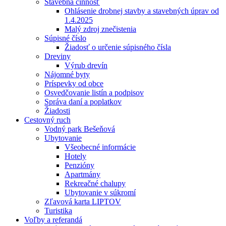
Stavebná činnosť
Ohlásenie drobnej stavby a stavebných úprav od
1.4.2025
Malý zdroj znečistenia
Súpisné číslo
Žiadosť o určenie súpisného čísla
Dreviny
Výrub drevín
Nájomné byty
Príspevky od obce
Osvedčovanie listín a podpisov
Správa daní a poplatkov
Žiadosti
Cestovný ruch
Vodný park Bešeňová
Ubytovanie
Všeobecné informácie
Hotely
Penzióny
Apartmány
Rekreačné chalupy
Ubytovanie v súkromí
Zľavová karta LIPTOV
Turistika
Voľby a referandá