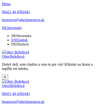
Menu
00421 44 4392441
besenova@obecbesenova.sk
SK
Slovensky
SK
Slovensky
EN
English
DE
Deutsch
Obec
Bešeňová
Dobrý deň, som chatbot a som tu pre vás! Kliknite na ikonu a
napíšte mi otázku.
✕
Obec
Bešeňová
00421 44 4392441
besenova@obecbesenova.sk