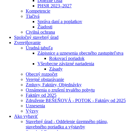
Dôležité čísla
PHSR 2023–2027
Kompetencie
Tlačivá
Správa daní a poplatkov
Žiadosti
Civilná ochrana
Spoločný stavebný úrad
Zverejňovanie
Úradná tabuľa
Zápisnice a uznesenia obecného zastupiteľstva
Rokovací poriadok
Všeobecne záväzné nariadenia
Zásady
Obecný rozpočet
Verejné obstarávanie
Zmluvy, Faktúry, Objednávky
Oznámenia o zrušení trvalého pobytu
Faktúry od 2025
Združenie BEŠEŇOVÁ - POTOK - Faktúry od 2025
Uznesenia
Výzvy
Ako vybaviť
Stavebný úrad - Oddelenie územného plánu,
stavebného poriadku a výstavby