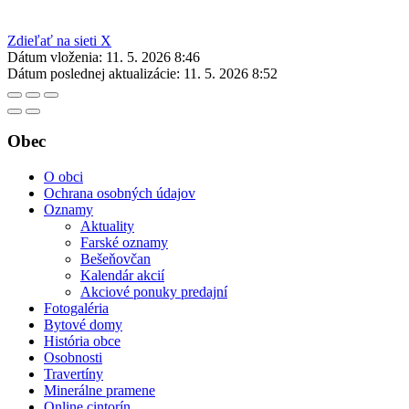
Zdieľať na sieti X
Dátum vloženia:
11. 5. 2026 8:46
Dátum poslednej aktualizácie:
11. 5. 2026 8:52
Obec
O obci
Ochrana osobných údajov
Oznamy
Aktuality
Farské oznamy
Bešeňovčan
Kalendár akcií
Akciové ponuky predajní
Fotogaléria
Bytové domy
História obce
Osobnosti
Travertíny
Minerálne pramene
Online cintorín