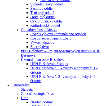
Stolnotenisový oddiel
Šachový oddiel
Tenisový oddiel
Hokejový oddiel
Cykloturistický oddiel
Kulturistický oddiel
Odpadové hospodárstvo
Rozpis vývozu komunálneho odpadu
Rozpis separovaného zberu
Vývoz odpadov
Zberný dvor
PPÚ Bešeňová – Projekt pozemkových úprav v k. ú.
Bešeňová
Územný plán obce Bešeňová
ÚPN Bešeňová - čistopis
ÚPN Bešeňová č. 1 - zmeny a doplnky č. 1 -
čistopis
ÚPN Bešeňová č. 2 - zmeny a doplnky č. 2 -
čistopis
Samospráva
Starosta
Obecné zastupiteľstvo
Úrad
Úradné hodiny