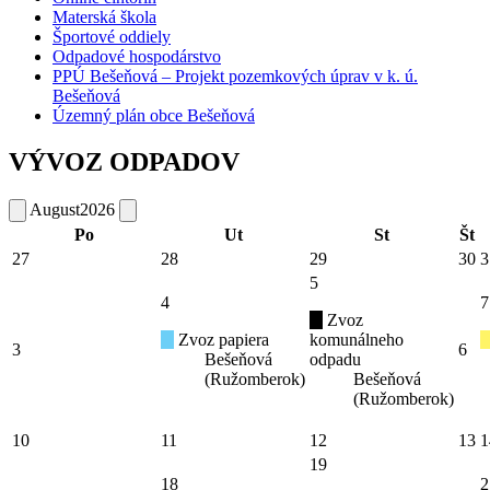
Materská škola
Športové oddiely
Odpadové hospodárstvo
PPÚ Bešeňová – Projekt pozemkových úprav v k. ú.
Bešeňová
Územný plán obce Bešeňová
VÝVOZ ODPADOV
August
2026
Po
Ut
St
Št
27
28
29
30
3
5
4
7
Zvoz
Zvoz papiera
komunálneho
3
6
Bešeňová
odpadu
(Ružomberok)
Bešeňová
(Ružomberok)
10
11
12
13
1
19
18
2