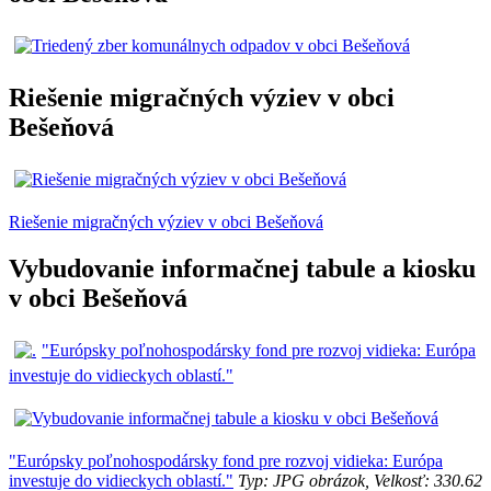
Riešenie migračných výziev v obci
Bešeňová
Riešenie migračných výziev v obci Bešeňová
Vybudovanie informačnej tabule a kiosku
v obci Bešeňová
"Európsky poľnohospodársky fond pre rozvoj vidieka: Európa
investuje do vidieckych oblastí."
"Európsky poľnohospodársky fond pre rozvoj vidieka: Európa
investuje do vidieckych oblastí."
Typ: JPG obrázok, Velkosť: 330.62