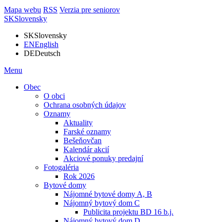
Mapa webu
RSS
Verzia pre seniorov
SK
Slovensky
SK
Slovensky
EN
English
DE
Deutsch
Menu
Obec
O obci
Ochrana osobných údajov
Oznamy
Aktuality
Farské oznamy
Bešeňovčan
Kalendár akcií
Akciové ponuky predajní
Fotogaléria
Rok 2026
Bytové domy
Nájomné bytové domy A, B
Nájomný bytový dom C
Publicita projektu BD 16 b.j.
Nájomný bytový dom D