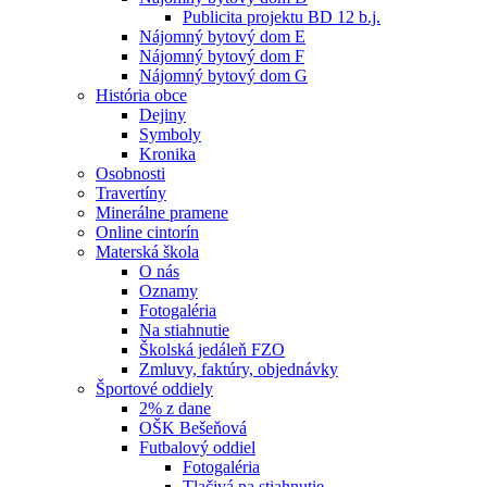
Publicita projektu BD 12 b.j.
Nájomný bytový dom E
Nájomný bytový dom F
Nájomný bytový dom G
História obce
Dejiny
Symboly
Kronika
Osobnosti
Travertíny
Minerálne pramene
Online cintorín
Materská škola
O nás
Oznamy
Fotogaléria
Na stiahnutie
Školská jedáleň FZO
Zmluvy, faktúry, objednávky
Športové oddiely
2% z dane
OŠK Bešeňová
Futbalový oddiel
Fotogaléria
Tlačivá na stiahnutie