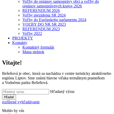
Voľby do orgánov samosprávy obcí a voľby do
orgánov samosprávnych krajov 2026
REFERENDUM 2026
Voľby prezidenta SR 2024
Voľby do Európskeho parlamentu 2024
VOĽBY DO NR SR 2023
REFERENDUM 2023
Vol'by 2022
PROJEKTY
Kontakty
Kontaktný formulár
Mapa stránok
Vitajte!
Bešeňová je obec, ktorá sa nachádza v centre turisticky atraktívneho
regiónu Liptov. Sme známi hlavne vďaka termálnym prameňom
a Vodnému parku Bešeňová.
Hľadaný výraz
Hľadať
rozšírené vyhľadávanie
Mohlo by vás