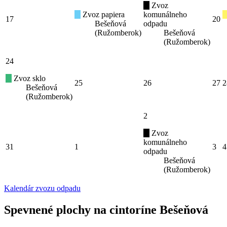
Zvoz
Zvoz papiera
komunálneho
17
20
Bešeňová
odpadu
(Ružomberok)
Bešeňová
(Ružomberok)
24
Zvoz sklo
25
26
27
2
Bešeňová
(Ružomberok)
2
Zvoz
komunálneho
31
1
3
4
odpadu
Bešeňová
(Ružomberok)
Kalendár zvozu odpadu
Spevnené plochy na cintoríne Bešeňová