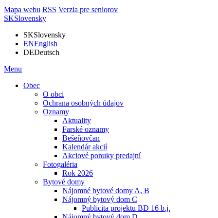
Mapa webu
RSS
Verzia pre seniorov
SK
Slovensky
SK
Slovensky
EN
English
DE
Deutsch
Menu
Obec
O obci
Ochrana osobných údajov
Oznamy
Aktuality
Farské oznamy
Bešeňovčan
Kalendár akcií
Akciové ponuky predajní
Fotogaléria
Rok 2026
Bytové domy
Nájomné bytové domy A, B
Nájomný bytový dom C
Publicita projektu BD 16 b.j.
Nájomný bytový dom D