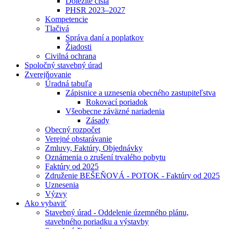
Dôležité čísla
PHSR 2023–2027
Kompetencie
Tlačivá
Správa daní a poplatkov
Žiadosti
Civilná ochrana
Spoločný stavebný úrad
Zverejňovanie
Úradná tabuľa
Zápisnice a uznesenia obecného zastupiteľstva
Rokovací poriadok
Všeobecne záväzné nariadenia
Zásady
Obecný rozpočet
Verejné obstarávanie
Zmluvy, Faktúry, Objednávky
Oznámenia o zrušení trvalého pobytu
Faktúry od 2025
Združenie BEŠEŇOVÁ - POTOK - Faktúry od 2025
Uznesenia
Výzvy
Ako vybaviť
Stavebný úrad - Oddelenie územného plánu,
stavebného poriadku a výstavby