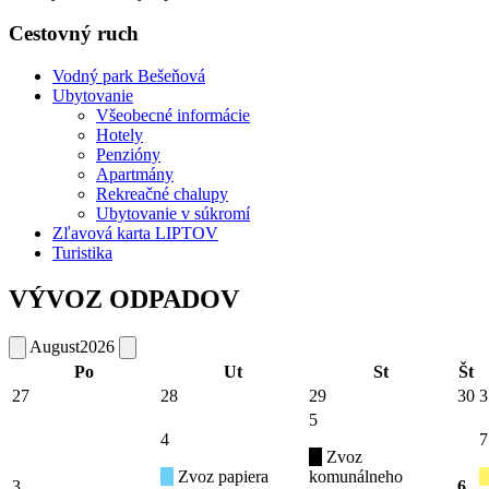
Cestovný ruch
Vodný park Bešeňová
Ubytovanie
Všeobecné informácie
Hotely
Penzióny
Apartmány
Rekreačné chalupy
Ubytovanie v súkromí
Zľavová karta LIPTOV
Turistika
VÝVOZ ODPADOV
August
2026
Po
Ut
St
Št
27
28
29
30
3
5
4
7
Zvoz
Zvoz papiera
komunálneho
3
6