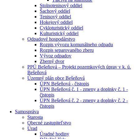
Stolnotenisový oddiel
Šachový oddiel
Tenisový oddiel
Hokejový oddiel
Cykloturistický oddiel
Kulturistický oddiel
Odpadové hospodárstvo
Rozpis vývozu komunálneho odpadu
Rozpis separovaného zberu
Vývoz odpadov
Zberný dvor
PPÚ Bešeňová – Projekt pozemkových úprav v k. ú.
Bešeňová
Územný plán obce Bešeňová
ÚPN Bešeňová - čistopis
ÚPN Bešeňová č. 1 - zmeny a doplnky č. 1 -
čistopis
ÚPN Bešeňová č. 2 - zmeny a doplnky č. 2 -
čistopis
Samospráva
Starosta
Obecné zastupiteľstvo
Úrad
Úradné hodiny