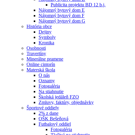
Publicita projektu BD 12 b.j.
Nájomný bytový dom E
Nájomný bytový dom F
Nájomný bytový dom G
História obce
Dejiny
Symboly
Kronika
Osobnosti
Travertíny
Minerálne pramene
Online cintorín
Materská škola
O nás
Oznamy
Fotogaléria
Na stiahnutie
Školská jedáleň FZO
Zmluvy, faktúry, objednávky
Športové oddiely
2% z dane
OŠK Bešeňová
Futbalový oddiel
Fotogaléria
Tlačivá na stiahnutie