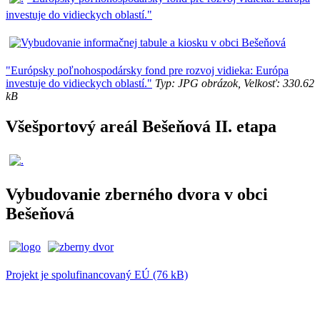
investuje do vidieckych oblastí."
"Európsky poľnohospodársky fond pre rozvoj vidieka: Európa
investuje do vidieckych oblastí."
Typ: JPG obrázok, Velkosť: 330.62
kB
Všešportový areál Bešeňová II. etapa
Vybudovanie zberného dvora v obci
Bešeňová
Projekt je spolufinancovaný EÚ (76 kB)