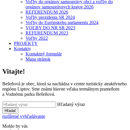
Voľby do orgánov samosprávy obcí a voľby do
orgánov samosprávnych krajov 2026
REFERENDUM 2026
Voľby prezidenta SR 2024
Voľby do Európskeho parlamentu 2024
VOĽBY DO NR SR 2023
REFERENDUM 2023
Vol'by 2022
PROJEKTY
Kontakty
Kontaktný formulár
Mapa stránok
Vitajte!
Bešeňová je obec, ktorá sa nachádza v centre turisticky atraktívneho
regiónu Liptov. Sme známi hlavne vďaka termálnym prameňom
a Vodnému parku Bešeňová.
Hľadaný výraz
Hľadať
rozšírené vyhľadávanie
Mohlo by vás