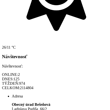
26/11 °C
Návštevnosť
Návštevnosť:
ONLINE:
2
DNES:
125
TÝŽDEŇ:
974
CELKOM:
2114804
Adresa
Obecný úrad Bešeňová
Ladislava Pudiša 66/2