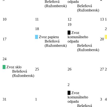
Bešeňová
odpadu
(Ružomberok)
Bešeňová
(Ružomberok)
10
11
12
13
1
19
18
2
Zvoz
Zvoz papiera
komunálneho
17
20
Bešeňová
odpadu
(Ružomberok)
Bešeňová
(Ružomberok)
24
Zvoz sklo
25
26
27
2
Bešeňová
(Ružomberok)
2
Zvoz
komunálneho
31
1
3
4
odpadu
Bešeňová