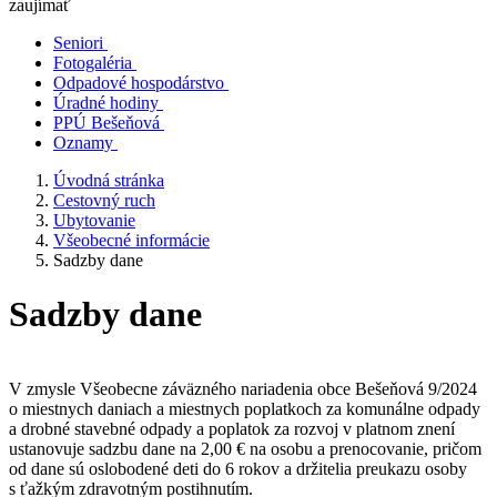
zaujímať
Seniori
Fotogaléria
Odpadové hospodárstvo
Úradné hodiny
PPÚ Bešeňová
Oznamy
Úvodná stránka
Cestovný ruch
Ubytovanie
Všeobecné informácie
Sadzby dane
Sadzby dane
V zmysle Všeobecne záväzného nariadenia obce Bešeňová 9/2024
o miestnych daniach a miestnych poplatkoch za komunálne odpady
a drobné stavebné odpady a poplatok za rozvoj v platnom znení
ustanovuje sadzbu dane na 2,00 € na osobu a prenocovanie, pričom
od dane sú oslobodené deti do 6 rokov a držitelia preukazu osoby
s ťažkým zdravotným postihnutím.