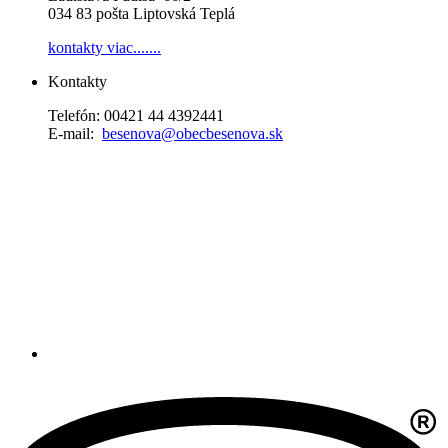
034 83 pošta Liptovská Teplá
kontakty
viac.......
Kontakty
Telefón: 00421 44 4392441
E-mail:
besenova@obecbesenova.sk