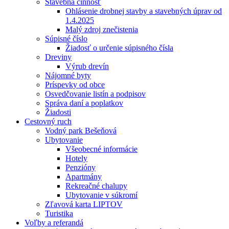
Stavebná činnosť
Ohlásenie drobnej stavby a stavebných úprav od
1.4.2025
Malý zdroj znečistenia
Súpisné číslo
Žiadosť o určenie súpisného čísla
Dreviny
Výrub drevín
Nájomné byty
Príspevky od obce
Osvedčovanie listín a podpisov
Správa daní a poplatkov
Žiadosti
Cestovný ruch
Vodný park Bešeňová
Ubytovanie
Všeobecné informácie
Hotely
Penzióny
Apartmány
Rekreačné chalupy
Ubytovanie v súkromí
Zľavová karta LIPTOV
Turistika
Voľby a referandá