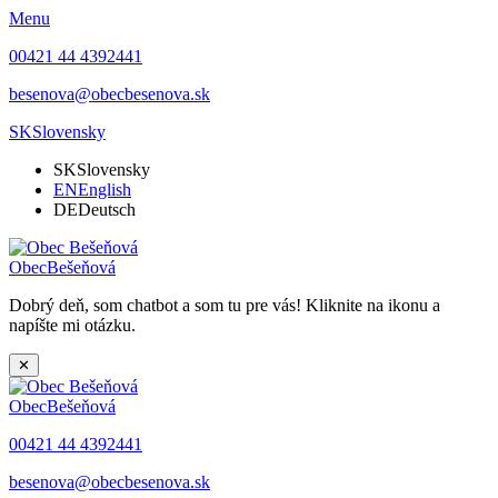
Menu
00421 44 4392441
besenova@obecbesenova.sk
SK
Slovensky
SK
Slovensky
EN
English
DE
Deutsch
Obec
Bešeňová
Dobrý deň, som chatbot a som tu pre vás! Kliknite na ikonu a
napíšte mi otázku.
✕
Obec
Bešeňová
00421 44 4392441
besenova@obecbesenova.sk