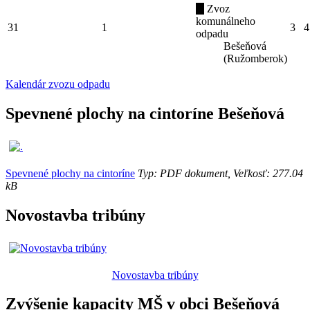
Zvoz
komunálneho
31
1
3
4
odpadu
Bešeňová
(Ružomberok)
Kalendár zvozu odpadu
Spevnené plochy na cintoríne Bešeňová
Spevnené plochy na cintoríne
Typ: PDF dokument, Veľkosť: 277.04
kB
Novostavba tribúny
Novostavba tribúny
Zvýšenie kapacity MŠ v obci Bešeňová