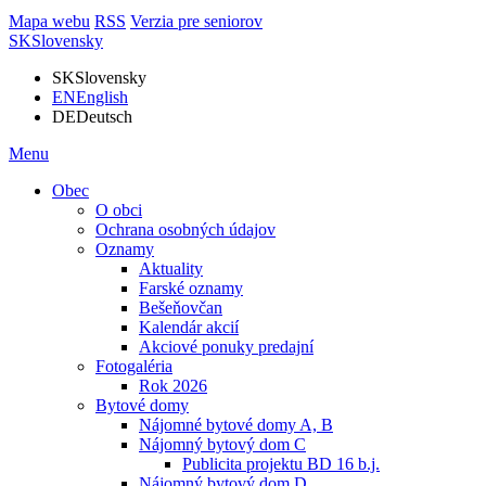
Mapa webu
RSS
Verzia pre seniorov
SK
Slovensky
SK
Slovensky
EN
English
DE
Deutsch
Menu
Obec
O obci
Ochrana osobných údajov
Oznamy
Aktuality
Farské oznamy
Bešeňovčan
Kalendár akcií
Akciové ponuky predajní
Fotogaléria
Rok 2026
Bytové domy
Nájomné bytové domy A, B
Nájomný bytový dom C
Publicita projektu BD 16 b.j.
Nájomný bytový dom D