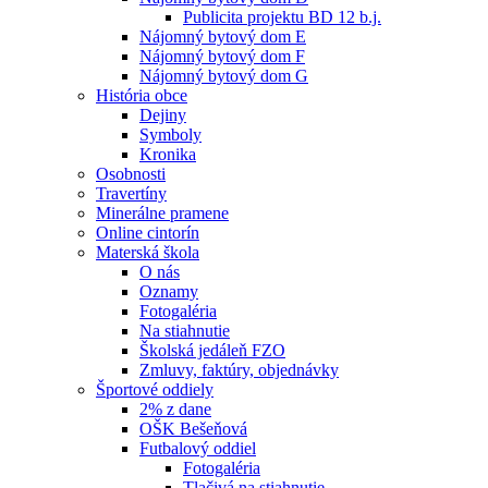
Publicita projektu BD 12 b.j.
Nájomný bytový dom E
Nájomný bytový dom F
Nájomný bytový dom G
História obce
Dejiny
Symboly
Kronika
Osobnosti
Travertíny
Minerálne pramene
Online cintorín
Materská škola
O nás
Oznamy
Fotogaléria
Na stiahnutie
Školská jedáleň FZO
Zmluvy, faktúry, objednávky
Športové oddiely
2% z dane
OŠK Bešeňová
Futbalový oddiel
Fotogaléria
Tlačivá na stiahnutie