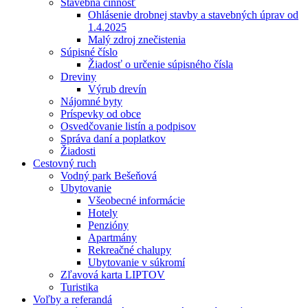
Stavebná činnosť
Ohlásenie drobnej stavby a stavebných úprav od
1.4.2025
Malý zdroj znečistenia
Súpisné číslo
Žiadosť o určenie súpisného čísla
Dreviny
Výrub drevín
Nájomné byty
Príspevky od obce
Osvedčovanie listín a podpisov
Správa daní a poplatkov
Žiadosti
Cestovný ruch
Vodný park Bešeňová
Ubytovanie
Všeobecné informácie
Hotely
Penzióny
Apartmány
Rekreačné chalupy
Ubytovanie v súkromí
Zľavová karta LIPTOV
Turistika
Voľby a referandá