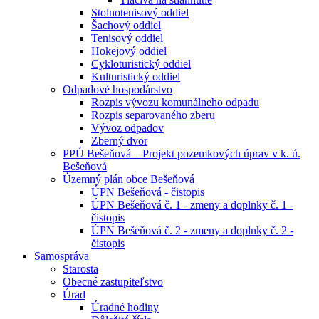
Stolnotenisový oddiel
Šachový oddiel
Tenisový oddiel
Hokejový oddiel
Cykloturistický oddiel
Kulturistický oddiel
Odpadové hospodárstvo
Rozpis vývozu komunálneho odpadu
Rozpis separovaného zberu
Vývoz odpadov
Zberný dvor
PPÚ Bešeňová – Projekt pozemkových úprav v k. ú.
Bešeňová
Územný plán obce Bešeňová
ÚPN Bešeňová - čistopis
ÚPN Bešeňová č. 1 - zmeny a doplnky č. 1 -
čistopis
ÚPN Bešeňová č. 2 - zmeny a doplnky č. 2 -
čistopis
Samospráva
Starosta
Obecné zastupiteľstvo
Úrad
Úradné hodiny