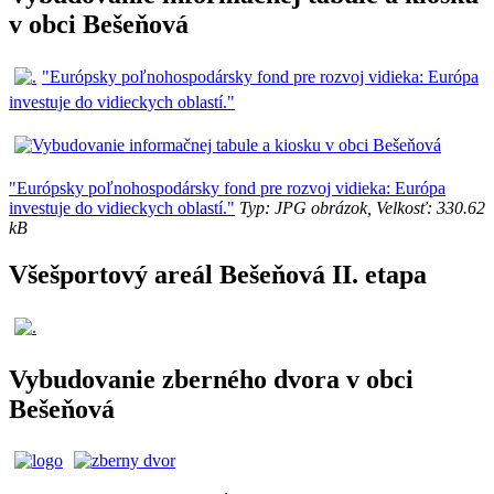
v obci Bešeňová
"Európsky poľnohospodársky fond pre rozvoj vidieka: Európa
investuje do vidieckych oblastí."
"Európsky poľnohospodársky fond pre rozvoj vidieka: Európa
investuje do vidieckych oblastí."
Typ: JPG obrázok, Velkosť: 330.62
kB
Všešportový areál Bešeňová II. etapa
Vybudovanie zberného dvora v obci
Bešeňová