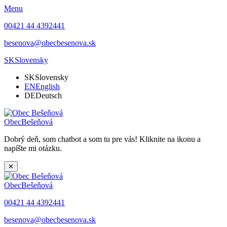
Menu
00421 44 4392441
besenova@obecbesenova.sk
SK
Slovensky
SK
Slovensky
EN
English
DE
Deutsch
Obec
Bešeňová
Dobrý deň, som chatbot a som tu pre vás! Kliknite na ikonu a
napíšte mi otázku.
✕
Obec
Bešeňová
00421 44 4392441
besenova@obecbesenova.sk