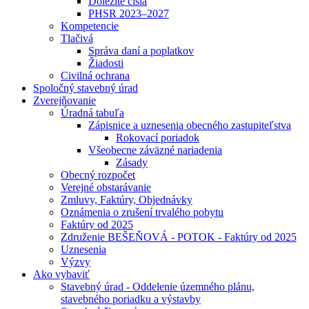
Dôležité čísla
PHSR 2023–2027
Kompetencie
Tlačivá
Správa daní a poplatkov
Žiadosti
Civilná ochrana
Spoločný stavebný úrad
Zverejňovanie
Úradná tabuľa
Zápisnice a uznesenia obecného zastupiteľstva
Rokovací poriadok
Všeobecne záväzné nariadenia
Zásady
Obecný rozpočet
Verejné obstarávanie
Zmluvy, Faktúry, Objednávky
Oznámenia o zrušení trvalého pobytu
Faktúry od 2025
Združenie BEŠEŇOVÁ - POTOK - Faktúry od 2025
Uznesenia
Výzvy
Ako vybaviť
Stavebný úrad - Oddelenie územného plánu,
stavebného poriadku a výstavby