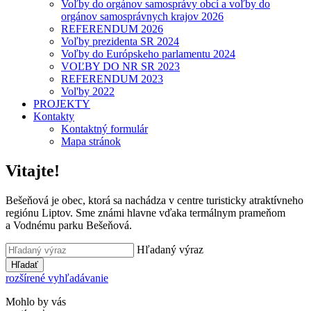
Voľby do orgánov samosprávy obcí a voľby do
orgánov samosprávnych krajov 2026
REFERENDUM 2026
Voľby prezidenta SR 2024
Voľby do Európskeho parlamentu 2024
VOĽBY DO NR SR 2023
REFERENDUM 2023
Vol'by 2022
PROJEKTY
Kontakty
Kontaktný formulár
Mapa stránok
Vitajte!
Bešeňová je obec, ktorá sa nachádza v centre turisticky atraktívneho
regiónu Liptov. Sme známi hlavne vďaka termálnym prameňom
a Vodnému parku Bešeňová.
Hľadaný výraz
Hľadať
rozšírené vyhľadávanie
Mohlo by vás