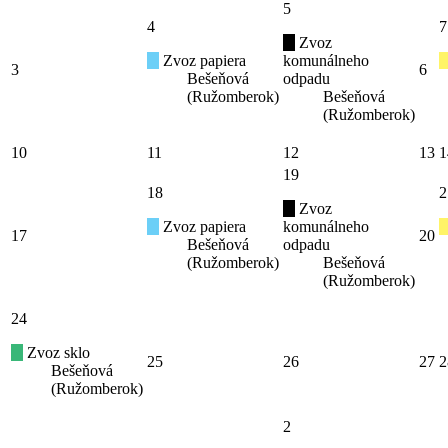
5
4
7
Zvoz
Zvoz papiera
komunálneho
3
6
Bešeňová
odpadu
(Ružomberok)
Bešeňová
(Ružomberok)
10
11
12
13
1
19
18
2
Zvoz
Zvoz papiera
komunálneho
17
20
Bešeňová
odpadu
(Ružomberok)
Bešeňová
(Ružomberok)
24
Zvoz sklo
25
26
27
2
Bešeňová
(Ružomberok)
2