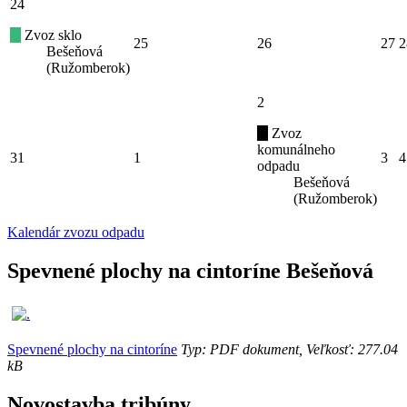
24
Zvoz sklo
25
26
27
2
Bešeňová
(Ružomberok)
2
Zvoz
komunálneho
31
1
3
4
odpadu
Bešeňová
(Ružomberok)
Kalendár zvozu odpadu
Spevnené plochy na cintoríne Bešeňová
Spevnené plochy na cintoríne
Typ: PDF dokument, Veľkosť: 277.04
kB
Novostavba tribúny