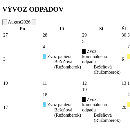
VÝVOZ ODPADOV
August
2026
Po
Ut
St
Št
27
28
29
30
3
5
4
7
Zvoz
Zvoz papiera
komunálneho
3
6
Bešeňová
odpadu
(Ružomberok)
Bešeňová
(Ružomberok)
10
11
12
13
1
19
18
2
Zvoz
Zvoz papiera
komunálneho
17
20
Bešeňová
odpadu
(Ružomberok)
Bešeňová
(Ružomberok)