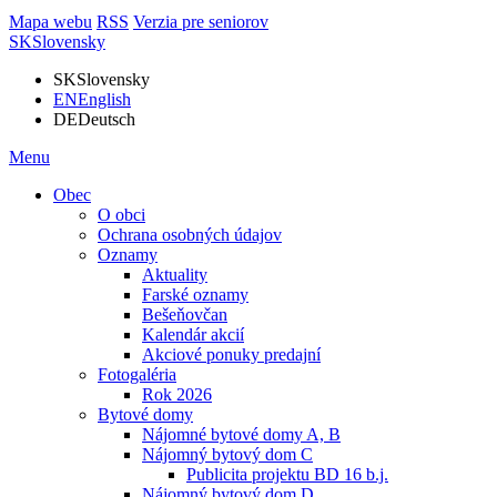
Mapa webu
RSS
Verzia pre seniorov
SK
Slovensky
SK
Slovensky
EN
English
DE
Deutsch
Menu
Obec
O obci
Ochrana osobných údajov
Oznamy
Aktuality
Farské oznamy
Bešeňovčan
Kalendár akcií
Akciové ponuky predajní
Fotogaléria
Rok 2026
Bytové domy
Nájomné bytové domy A, B
Nájomný bytový dom C
Publicita projektu BD 16 b.j.
Nájomný bytový dom D