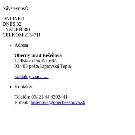
Návštevnosť:
ONLINE:
1
DNES:
32
TÝŽDEŇ:
881
CELKOM:
2114711
Adresa
Obecný úrad Bešeňová
Ladislava Pudiša 66/2
034 83 pošta Liptovská Teplá
kontakty
viac.......
Kontakty
Telefón: 00421 44 4392441
E-mail:
besenova@obecbesenova.sk