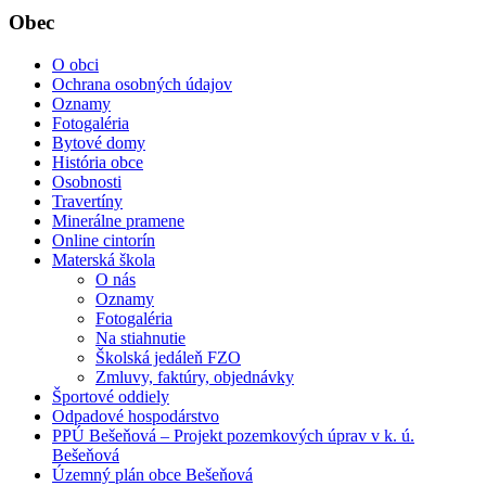
Obec
O obci
Ochrana osobných údajov
Oznamy
Fotogaléria
Bytové domy
História obce
Osobnosti
Travertíny
Minerálne pramene
Online cintorín
Materská škola
O nás
Oznamy
Fotogaléria
Na stiahnutie
Školská jedáleň FZO
Zmluvy, faktúry, objednávky
Športové oddiely
Odpadové hospodárstvo
PPÚ Bešeňová – Projekt pozemkových úprav v k. ú.
Bešeňová
Územný plán obce Bešeňová