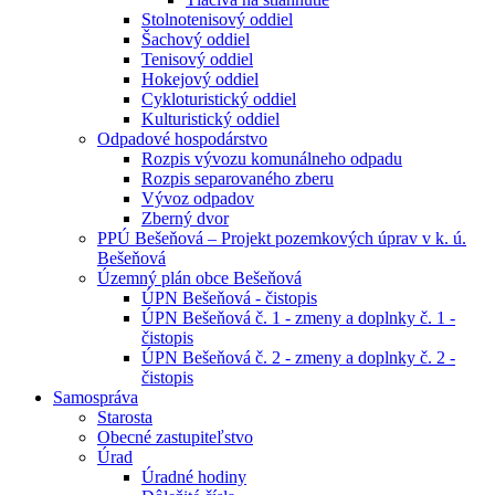
Stolnotenisový oddiel
Šachový oddiel
Tenisový oddiel
Hokejový oddiel
Cykloturistický oddiel
Kulturistický oddiel
Odpadové hospodárstvo
Rozpis vývozu komunálneho odpadu
Rozpis separovaného zberu
Vývoz odpadov
Zberný dvor
PPÚ Bešeňová – Projekt pozemkových úprav v k. ú.
Bešeňová
Územný plán obce Bešeňová
ÚPN Bešeňová - čistopis
ÚPN Bešeňová č. 1 - zmeny a doplnky č. 1 -
čistopis
ÚPN Bešeňová č. 2 - zmeny a doplnky č. 2 -
čistopis
Samospráva
Starosta
Obecné zastupiteľstvo
Úrad
Úradné hodiny