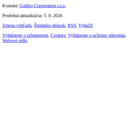
Kontakt:
Galileo Corporation s.r.o.
Posledná aktualizácia: 5. 8. 2026
Zmena vzhľadu
,
Štruktúra stránok
,
RSS
,
Vytlačiť
Vyhlásenie o prístupnosti
,
Cookies
,
Vyhlásenie o ochrane súkromia
,
Webové sídlo