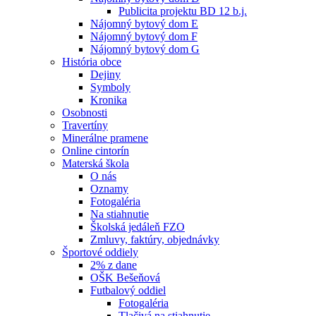
Publicita projektu BD 12 b.j.
Nájomný bytový dom E
Nájomný bytový dom F
Nájomný bytový dom G
História obce
Dejiny
Symboly
Kronika
Osobnosti
Travertíny
Minerálne pramene
Online cintorín
Materská škola
O nás
Oznamy
Fotogaléria
Na stiahnutie
Školská jedáleň FZO
Zmluvy, faktúry, objednávky
Športové oddiely
2% z dane
OŠK Bešeňová
Futbalový oddiel
Fotogaléria
Tlačivá na stiahnutie