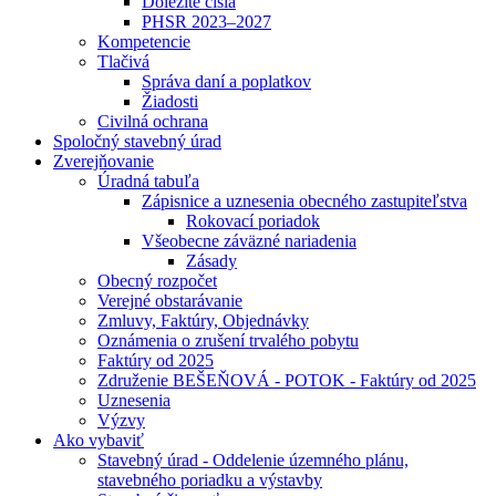
Dôležité čísla
PHSR 2023–2027
Kompetencie
Tlačivá
Správa daní a poplatkov
Žiadosti
Civilná ochrana
Spoločný stavebný úrad
Zverejňovanie
Úradná tabuľa
Zápisnice a uznesenia obecného zastupiteľstva
Rokovací poriadok
Všeobecne záväzné nariadenia
Zásady
Obecný rozpočet
Verejné obstarávanie
Zmluvy, Faktúry, Objednávky
Oznámenia o zrušení trvalého pobytu
Faktúry od 2025
Združenie BEŠEŇOVÁ - POTOK - Faktúry od 2025
Uznesenia
Výzvy
Ako vybaviť
Stavebný úrad - Oddelenie územného plánu,
stavebného poriadku a výstavby