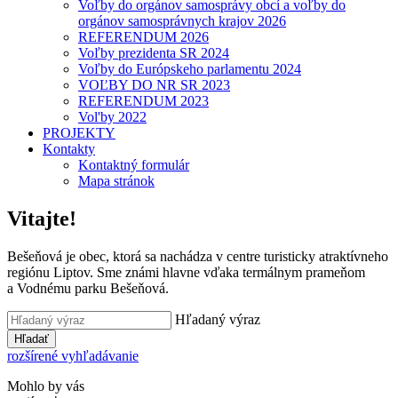
Voľby do orgánov samosprávy obcí a voľby do
orgánov samosprávnych krajov 2026
REFERENDUM 2026
Voľby prezidenta SR 2024
Voľby do Európskeho parlamentu 2024
VOĽBY DO NR SR 2023
REFERENDUM 2023
Vol'by 2022
PROJEKTY
Kontakty
Kontaktný formulár
Mapa stránok
Vitajte!
Bešeňová je obec, ktorá sa nachádza v centre turisticky atraktívneho
regiónu Liptov. Sme známi hlavne vďaka termálnym prameňom
a Vodnému parku Bešeňová.
Hľadaný výraz
Hľadať
rozšírené vyhľadávanie
Mohlo by vás