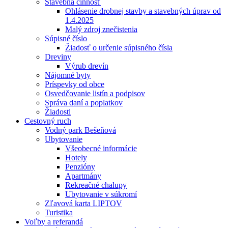
Stavebná činnosť
Ohlásenie drobnej stavby a stavebných úprav od
1.4.2025
Malý zdroj znečistenia
Súpisné číslo
Žiadosť o určenie súpisného čísla
Dreviny
Výrub drevín
Nájomné byty
Príspevky od obce
Osvedčovanie listín a podpisov
Správa daní a poplatkov
Žiadosti
Cestovný ruch
Vodný park Bešeňová
Ubytovanie
Všeobecné informácie
Hotely
Penzióny
Apartmány
Rekreačné chalupy
Ubytovanie v súkromí
Zľavová karta LIPTOV
Turistika
Voľby a referandá