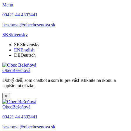
Menu
00421 44 4392441
besenova@obecbesenova.sk
SK
Slovensky
SK
Slovensky
EN
English
DE
Deutsch
Obec
Bešeňová
Dobrý deň, som chatbot a som tu pre vás! Kliknite na ikonu a
napíšte mi otázku.
✕
Obec
Bešeňová
00421 44 4392441
besenova@obecbesenova.sk